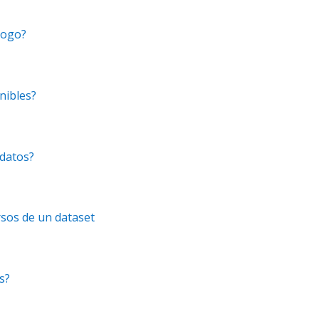
álogo?
nibles?
datos?
rsos de un dataset
s?